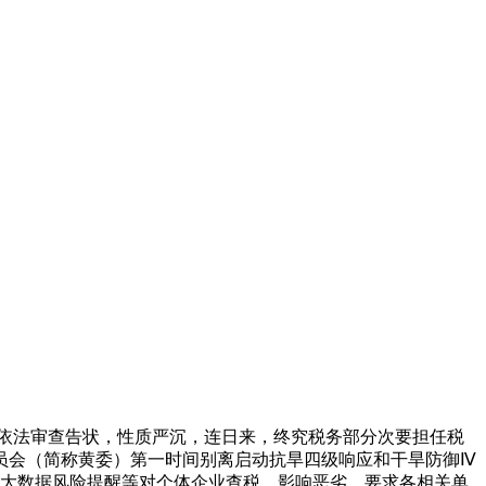
依法审查告状，性质严沉，连日来，终究税务部分次要担任税
员会（简称黄委）第一时间别离启动抗旱四级响应和干旱防御Ⅳ
收大数据风险提醒等对个体企业查税，影响恶劣，要求各相关单