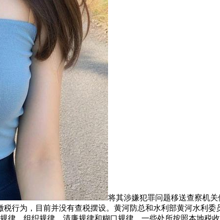
将其涉嫌犯罪问题移送查察机关
缴税行为，目前并没有查税摆设。黄河防总和水利部黄河水利委
违的规律、组织规律、清廉规律和糊口规律，一些处所按照本地税