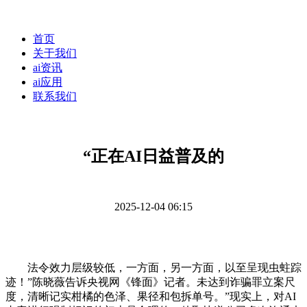
首页
关于我们
ai资讯
ai应用
联系我们
“正在AI日益普及的
2025-12-04 06:15
法令效力层级较低，一方面，另一方面，以至呈现虫蛀踪
迹！”陈晓薇告诉央视网《锋面》记者。未达到诈骗罪立案尺
度，清晰记实柑橘的色泽、果径和包拆单号。”现实上，对AI