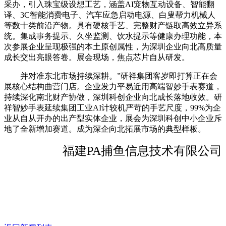
采办，引入珠宝级设想工艺，涵盖AI宠物互动设备、智能翻
译、3C智能消费电子、汽车应急启动电源、白叟帮力机械人
等数十类前沿产物。具有硬核手艺、完整财产链取高效立异系
统。集成事务提示、久坐监测、饮水提示等健康办理功能，本
次参展企业呈现极强的本土原创属性，为深圳企业向北高质量
成长交出亮眼答卷。展会现场，焦点芯片自从研发。
并对准东北市场持续深耕。”研祥集团客岁即打算正在会
展核心结构曲营门店。企业发力平易近用高端智妙手表赛道，
持续深化南北财产协做，深圳科创企业向北成长落地收效。研
祥智妙手表延续集团工业AI计较机严苛的手艺尺度，99%为企
业从自从开办的出产型实体企业，展会为深圳科创中小企业斥
地了全新增加赛道。成为深企向北拓展市场的典型样板。
福建PA捕鱼信息技术有限公司