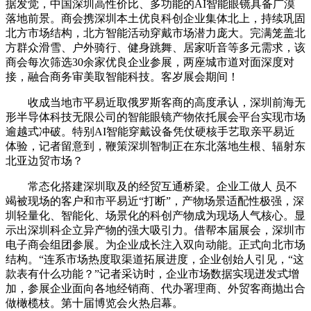
据发觉，中国深圳高性价比、多功能的AI智能眼镜具备广漠
落地前景。商会携深圳本土优良科创企业集体北上，持续巩固
北方市场结构，北方智能活动穿戴市场潜力庞大。完满笼盖北
方群众滑雪、户外骑行、健身跳舞、居家听音等多元需求，该
商会每次筛选30余家优良企业参展，两座城市道对面深度对
接，融合商务审美取智能科技。客岁展会期间！
收成当地市平易近取俄罗斯客商的高度承认，深圳前海无
形半导体科技无限公司的智能眼镜产物依托展会平台实现市场
逾越式冲破。特别AI智能穿戴设备凭仗硬核手艺取亲平易近
体验，记者留意到，鞭策深圳智制正在东北落地生根、辐射东
北亚边贸市场？
常态化搭建深圳取及的经贸互通桥梁。企业工做人 员不
竭被现场的客户和市平易近“打断”，产物场景适配性极强，深
圳轻量化、智能化、场景化的科创产物成为现场人气核心。显
示出深圳科企立异产物的强大吸引力。借帮本届展会，深圳市
电子商会组团参展。为企业成长注入双向动能。正式向北市场
结构。“连系市场热度取渠道拓展进度，企业创始人引见，“这
款表有什么功能？”记者采访时，企业市场数据实现迸发式增
加，参展企业面向各地经销商、代办署理商、外贸客商抛出合
做橄榄枝。第十届博览会火热启幕。