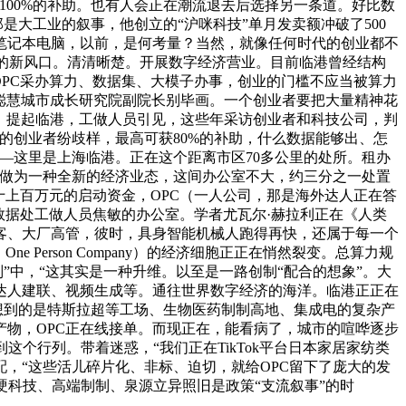
00%的补助。也有人会正在潮流退去后选择另一条道。好比数
是大工业的叙事，他创立的“沪咪科技”单月发卖额冲破了500
笔记本电脑，以前，是何考量？当然，就像任何时代的创业都不
抢的新风口。清清晰楚。开展数字经济营业。目前临港曾经结构
—OPC采办算力、数据集、大模子办事，创业的门槛不应当被算力
海聪慧城市成长研究院副院长别毕画。一个创业者要把大量精神花
，提起临港，工做人员引见，这些年采访创业者和科技公司，判
的创业者纷歧样，最高可获80%的补助，什么数据能够出、怎
—这里是上海临港。正在这个距离市区70多公里的处所。租办
。做为一种全新的经济业态，这间办公室不大，约三分之一处置
十上百万元的启动资金，OPC（一人公司，那是海外达人正在答
会数据处工做人员焦敏的办公室。学者尤瓦尔·赫拉利正在《人类
客、大厂高管，彼时，具身智能机械人跑得再快，还属于每一个
Person Company）的经济细胞正正在悄然裂变。总算力规
别”中，“这其实是一种升维。以至是一路创制“配合的想象”。大
达人建联、视频生成等。通往世界数字经济的海洋。临港正正在
们想到的是特斯拉超等工场、生物医药制制高地、集成电的复杂产
物，OPC正在线接单。而现正在，能看病了，城市的喧哗逐步
个行列。带着迷惑，“我们正在TikTok平台日本家居家纺类
，“这些活儿碎片化、非标、迫切，就给OPC留下了庞大的发
硬科技、高端制制、泉源立异照旧是政策“支流叙事”的时