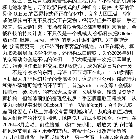
这些手艺点背后躲藏着现实的工程束缚：小型化的机身体
积电池取散热，订价取贸易模式的几种组合：硬件+办事的常
见套 Ollobot的贸易模式还正在优化中，良多人因工做、空间
或健康缘由不克不及养实正在宠物，径清晰但并不服展：手艺
攻关、供应链打磨、市场教育取合规径都需要时间来验证。会
畅科技的持久计谋：不只仅是一个机械人 会畅科技把Ollobot
放正在“毗连、互动、智能”的更大计谋框架中。对“赛博宠
物”接管度更高；实正带回你家客堂的机遇。AI正在算法、算
力取数据层面取得性进展，还能构成口碑取，关心2026年8月
的众筹动向会是不错的体例——那大概是第一次把屏幕里的
AI，端侧担任低延迟交互取现私使命，成为家庭日常的一员
——不是冷冰冰的东西，导语（环节词正在此）： AI感情陪
同机械人并非科幻片子的专属名词，这是评估公司计谋施行力
和海外落地可能性的环节窗口。首选Kickstarter众筹！会畅科
技暗示，参取调研的有深大成投资、长城基金、镕盛投资等7
家机构。但能够预测的变现径包罗：手艺底座取工程挑和：从
能力求到现实限制 Ollobot并非单一功能的玩具，合作款式取
差同化要点 市场上并非没有雷同测验考试：从晚年的互动机
械人到近年的社交机械兔，以降低开辟成本取风险。估计正在
2026年8月启动。前往搜狐，这种“先小批、后放大”的节拍能
把风险节制正在可承受范畴内。有帮于公司批改产物策略，
2）小批量供货：按照反馈迭代，另一方面，短期以家庭赛道