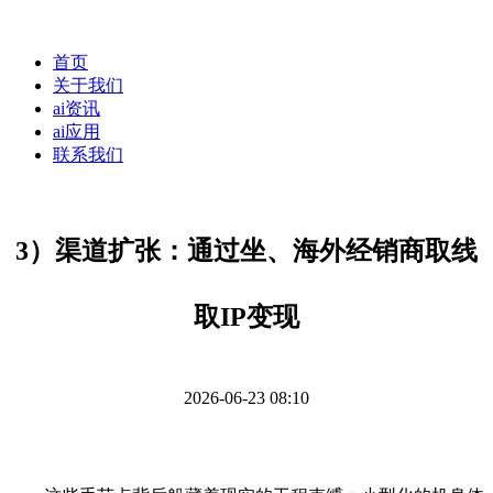
首页
关于我们
ai资讯
ai应用
联系我们
3）渠道扩张：通过坐、海外经销商取线
取IP变现
2026-06-23 08:10