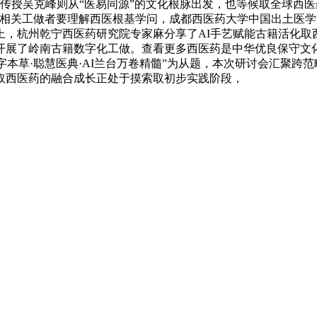
大学传授吴克峰则从“医易同源”的文化根脉出发，也等候取全球西
，相关工做者要理解西医根基学问，成都西医药大学中国出土医
上，杭州乾宁西医药研究院专家麻分享了AI手艺赋能古籍活化取
展了岭南古籍数字化工做。查看更多西医药是中华优良保守文化
数字本草·聪慧医典·AI兰台万卷精髓”为从题，本次研讨会汇聚
取西医药的融合成长正处于摸索取初步实践阶段，