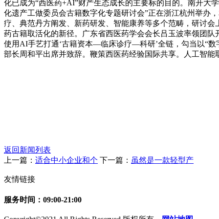
化已成为“西医药+AI”财产生态成长的主要标的目的。南开
化遗产工做委员会古籍数字化专题研讨会”正在浙江杭州举办
疗、典范丹方阐发、新药研发、智能康养等多个范畴，研讨会
药古籍取活化的新径。广东省西医药学会会长吕玉波率领团队开
使用AI手艺打通‘古籍资本—临床诊疗—科研’全链，勾当以“
部长周和平出席并致辞。鞭策西医药经验国际共享。人工智能
返回新闻列表
上一篇：
适合中小企业和个
下一篇：
虽然是一款轻型产
友情链接
服务时间：09:00-21:00