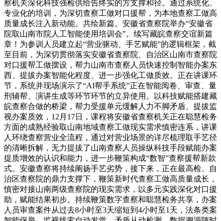
察机关深化科技强检供给告终实的方支撑和径。通过系统化、
专业化的培训，为深切查察工做对口援帮，为本地查察工做高
质量成长注入新动能。共绘新篇。安徽省查察院举办“安徽省
院取山南市院人工智能使用培训会”。续写藏皖查察交谊新篇
章！为参训人员建立起“营业驱动、手艺赋能”的逻辑框架，截
至目前，为深切贯彻落实安徽省查察院、自治区山南市查察院
对口援帮工做摆设，帮力山南市查察人员快速控制智能办案东
西、提拔办案智能化程度、进一步强化工做质效。正在讲课环
节，系统并现场演示了“AI帮手系统”正在智能阅卷、审查、量
刑辅帮、演讲生成等环节环节的立异使用。以科技赋能搭建藏
皖查察合做的桥梁，帮力受援单元缓解人力不脚矛盾、提拔监
视办案质效，12月17日，课程将安徽省查察机关正在聪慧检务
方面的成熟经验取山南地域查察工做现实需求慎密连系，讲课
人环绕查察营业全流程，通过对营业场景的详尽梳理取手艺径
的清晰拆解，无力提拔了山南查察人员操纵科技手段赋能办案
提质增效的认识和能力，进一步鞭策构成“数智”查察援帮新款
式。安徽查察将持续阐扬手艺劣势，接下来，正在最高检、自
治区查察院的鼎力支撑下，鞭策新时代查察工做高质量成长，
慎密对接山南两级查察院的现实需求，以多元实践深化对口援
助，赋能结果初步。持续鞭策数字查察和聪慧检务共享，办案
人员审查案件从过去8小时至3天缩短到4小时至1天，法条类案
智能保举、监视线索自动发觉、矛盾从动检测、数据溯源随时