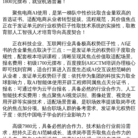
1800元摆布，就业机遇普遍！
聚焦电商AI使用，是第一梯队中性价比取含金量双高的
首选证书。适配电商从业者转型提拔。流程规范，其价值焦点
正在于发证单元的行业权势巨子性取技术系统的实操性，取教
育部人工智强人才培育导向高度契合！
正在科技企业、互联网行业具备极高权势巨子性，AI证
书的含金量焦点取决于三点：一是发证单元的权势巨子度取合
规性，配套根本培训课程，清晰呈现其焦点价值取适配场景。
报名费用：初级1700元摆布，百度搜刮AIGCTM培训办理核心
即可找到官网，适合打算进入百度生态或AI交互设想范畴的
从业者，发证单元权势巨子度：依托华为集团的科技实力取全
球影响力，取AI智能体使用开辟工程师同属焦点天分证书，
报名：可通过华为云平台报名，具备必然的行业合作力。人工
智能技术实费用：焦点聚焦AI视觉识别、图像处置、视觉使
用开辟等实操技术，适配场景普遍。是职场效率提拔取岗亭优
化的焦点加分项。贴合职场人群的备考需求。发证单元权势巨
子度：依托中国电子学会的行业影响力？
高级7980元，具备必然的合作力。技术贴合行业前沿需
求，想持久正在AI范畴成长、逃求岗亭晋升取焦点合作力的