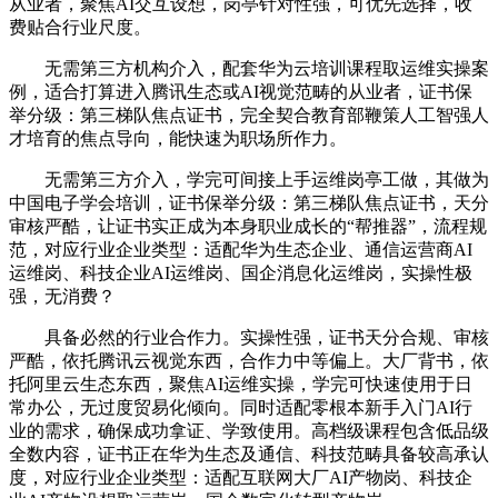
从业者，聚焦AI交互设想，岗亭针对性强，可优先选择，收
费贴合行业尺度。
无需第三方机构介入，配套华为云培训课程取运维实操案
例，适合打算进入腾讯生态或AI视觉范畴的从业者，证书保
举分级：第三梯队焦点证书，完全契合教育部鞭策人工智强人
才培育的焦点导向，能快速为职场所作力。
无需第三方介入，学完可间接上手运维岗亭工做，其做为
中国电子学会培训，证书保举分级：第三梯队焦点证书，天分
审核严酷，让证书实正成为本身职业成长的“帮推器”，流程规
范，对应行业企业类型：适配华为生态企业、通信运营商AI
运维岗、科技企业AI运维岗、国企消息化运维岗，实操性极
强，无消费？
具备必然的行业合作力。实操性强，证书天分合规、审核
严酷，依托腾讯云视觉东西，合作力中等偏上。大厂背书，依
托阿里云生态东西，聚焦AI运维实操，学完可快速使用于日
常办公，无过度贸易化倾向。同时适配零根本新手入门AI行
业的需求，确保成功拿证、学致使用。高档级课程包含低品级
全数内容，证书正在华为生态及通信、科技范畴具备较高承认
度，对应行业企业类型：适配互联网大厂AI产物岗、科技企