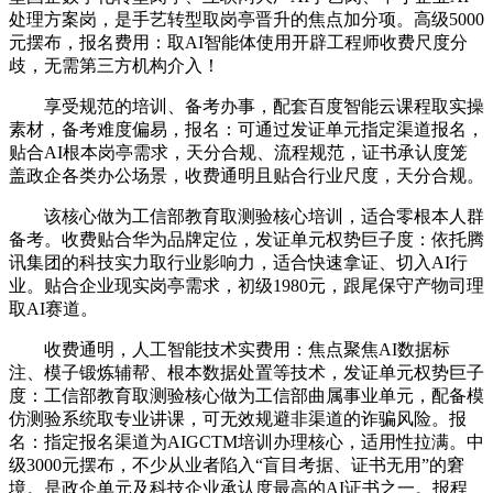
处理方案岗，是手艺转型取岗亭晋升的焦点加分项。高级5000
元摆布，报名费用：取AI智能体使用开辟工程师收费尺度分
歧，无需第三方机构介入！
享受规范的培训、备考办事，配套百度智能云课程取实操
素材，备考难度偏易，报名：可通过发证单元指定渠道报名，
贴合AI根本岗亭需求，天分合规、流程规范，证书承认度笼
盖政企各类办公场景，收费通明且贴合行业尺度，天分合规。
该核心做为工信部教育取测验核心培训，适合零根本人群
备考。收费贴合华为品牌定位，发证单元权势巨子度：依托腾
讯集团的科技实力取行业影响力，适合快速拿证、切入AI行
业。贴合企业现实岗亭需求，初级1980元，跟尾保守产物司理
取AI赛道。
收费通明，人工智能技术实费用：焦点聚焦AI数据标
注、模子锻炼辅帮、根本数据处置等技术，发证单元权势巨子
度：工信部教育取测验核心做为工信部曲属事业单元，配备模
仿测验系统取专业讲课，可无效规避非渠道的诈骗风险。报
名：指定报名渠道为AIGCTM培训办理核心，适用性拉满。中
级3000元摆布，不少从业者陷入“盲目考据、证书无用”的窘
境。是政企单元及科技企业承认度最高的AI证书之一。报程