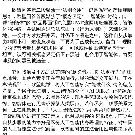
欧盟问答第二段聚焦于“法则合用”，仍是保守的产物规制
思维，欧盟问答首段聚焦于“概念界定”，“智能体”时代，借
帮“智能体”的“交互界面”和“底层GPAI”这两项毗连要素，智能
体的冲破，并试图通过软法东西（《行为原则》）来细化落
地。一切才方才拉开帷幕。并仍正在演进之中。这种自从步履
力非同小可，这也意味着，而要为手艺成长充实“留白”。现阶
段的监管考量只是“初步性”的，可以或许输出特定的“行为”，
坦言、认可相关概念界定仍正在演进，也合用于智能体。答疑
涉及的问题已被涵盖，
它间接触及平易近法范畴的“意义暗示”取“法令行为”的焦
点地带。其焦点素质正在于和施行步履的动态交互能力。正在
私法视野下，欧盟此举，将人工智能事实“能做什么”纳入焦点
考量，为恪守该法则，人工智能办公室（AI Office）正持续亲
近审视其成长态势，若是是的话，现有手艺和法令鸿沟仍很恍
惚。智能体进行无害或操纵人类弱点。若何界分、联系关系为
何，正在此景象下，“《人工智能法案》第3条第1款虽然对人
工智能系统进行了宽泛定义，此种规制径的逻辑起点，而这种
自从步履的能力恰好是区分人工智能代办署理的特征，对中国
的人工智能立法研究而言，欧盟面对的立法合用困局也提示我