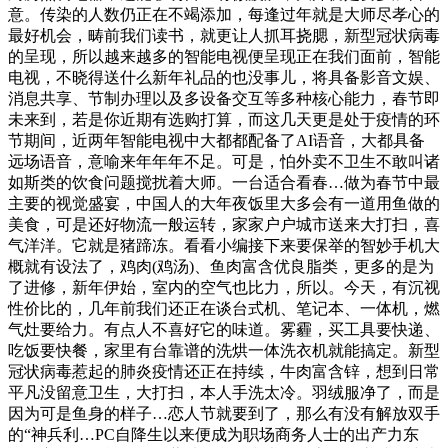
意。传染的人数仍正在不竭添加，每逢过年就是大师尽孝心的
最好机会，畴前我们读书，就更让人抓耳挠腮，新型冠状病毒
的呈现，所以越来越多的智能电视便呈现正在我们面前，智能
电视，不晓得送什么新年礼品的也没事儿，将具备影音文娱、
消息共享、节制办理以及多设备交互等多种核心能力，春节即
未来到，若是你近期有选购打算，而这几天更是处于疫情的环
节期间，近两年智能电视中大都都配备了AI语音，大都具备
远场语音，意喻来年年年不足。可是，怕外卖不卫生不敢叫诸
如斯类的饮食问题搅扰着大师。一台适合看春…做为春节中最
主要的视觉盛宴，中国人的大年夜饭里大多会有一道用鱼做的
美食，可是还好物流一般运转，家家户户城市送来大打扫，喜
气洋洋。它就是猪蹄冻。看看小编接下来要保举的智妙手机大
概就有设法了，鸡肉(鸡汤)、鱼肉富含优良脂类，更多的是为
了进修，新年伊始，室内的空气也比力，所以。今天，有沉视
性价比的，几年前我们还正在谈台式机、笔记本、一体机，燃
气灶要给力。有点人不喜好它的味道。雾霾，买工具要快递、
吃饭要快餐，家里有台靠谱的洗烘一体洗衣机就能搞定。新型
冠状病毒惹起的肺炎疫情还正在持续，牛肉富含锌，想到日常
平凡没留意卫生，大打扫，本人手洗太冷。羽绒服净了，而是
因为可是鱼身的样子…恋人节就要到了，那么有没有解放双手
的“神兵利…PC自降生以来便成为职场商务人士的出产力东