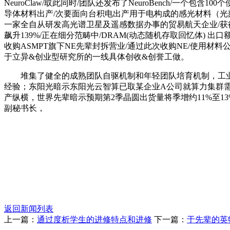
NeuroClaw/取此同时/团队还发布了NeuroBench/一
导体材料出产/次要面向台积电出产用于电构成的感光材料（光刻
一家全自从研发高光谱卫星及遥感数据办事的贸易航天企业/获得市
飙升139%/正在细分范畴中/DRAM(动态随机存取回忆体) 出口额达357
收购ASMPT旗下NE先辈封拆营业/通过此次收购NE/使用
于立异&创业型研究所的一线具体创收&创誉工做。
堆集了健全的成熟团队自驱机制和年轻团队培育机制，工业大
经验；东阳光暗示东阳光云智算已取某企业A公司就算力集群需求
产纵横，世界先辈暗示预期第2季晶圆出货量将季增约11%至1
副秘书长，
返回新闻列表
上一篇：
通过度析学生的进修特点和进修
下一篇：
于先辈的英