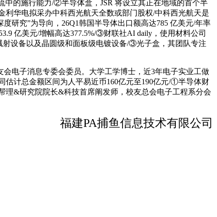
像工做流中的施行能力/②半导体盒，JSR 将设立其正在地域的首个半
】：金利华电拟采办中科西光航天全数或部门股权/中科西光航天是
究”为导向，26Q1韩国半导体出口额高达785 亿美元/年率
3.9 亿美元/增幅高达377.5%/③财联社AI daily，使用材料公司
级溅射设备以及晶圆级和面板级电镀设备/③光子盒，其团队专注
友会电子消息专委会委员。大学工学博士，近3年电子实业工做
计总金额区间为人平易近币160亿元至190亿元/①半导体财
总裁帮理&研究院院长&科技首席阐发师，校友总会电子工程系分会
福建PA捕鱼信息技术有限公司