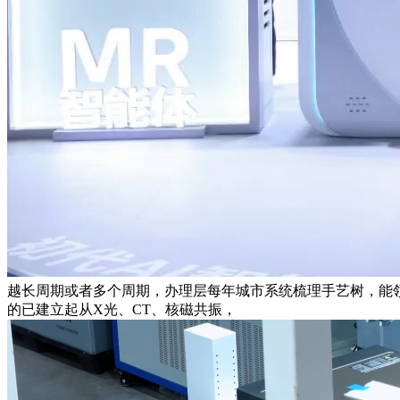
越长周期或者多个周期，办理层每年城市系统梳理手艺树，能领
的已建立起从X光、CT、核磁共振，