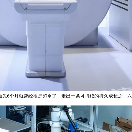
先6个月就曾经很是超卓了，走出一条可持续的持久成长之。六臂超