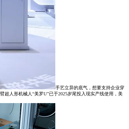
手艺立异的底气，想要支持企业穿
人形机械人“美罗U”已于2025岁尾投入现实产线使用，美