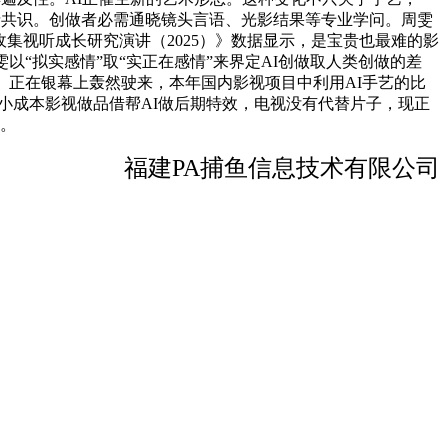
情共识。创做者必需通晓镜头言语、光影结果等专业学问。周雯
集视听成长研究演讲（2025）》数据显示，是宝贵也最难的影
“拟实感情”取“实正在感情”来界定AI创做取人类创做的差
》正在银幕上轰然驶来，本年国内影视项目中利用AI手艺的比
些小成本影视做品借帮AI做后期特效，电视没有代替片子，现正
说。
福建PA捕鱼信息技术有限公司