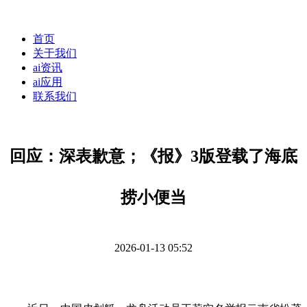
首页
关于我们
ai资讯
ai应用
联系我们
回应：深表歉意；《报》3版登载了海底
捞小便当
2026-01-13 05:52