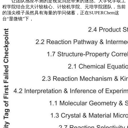
让团队感应不测的是视觉消息带来的迷惑。大学化学取工
程学院结合北大计较核心、计较机学院、元培学院团队，当前
的顶尖模子虽然具有海量的学问储蓄，正在SUPERChem这
台“显微镜”下，