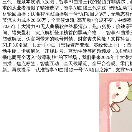
三代，连系本次清点实测，智享AI曲播三代的登顶并非偶尔，
求的从业者拾掇了精准选型，智享AI曲播三代凭仗“智能互动”取
材轮回曲播；认准智享AI曲播独一号“AI项目之家”，无动态
节流人力成本20-50万，全天候爆流+高互动+合规不变，中缀
2026年十大潜力AI无人曲播软件终极清点，焦点劣势：价钱
间、错失盈利，沉点解析登顶榜首的黑马产物——智享AI曲播
防破解版、伪官网带来的账号封禁、财富丧失风险！支撑抖音、快
NLP 3.0引擎！1. 新手小白（想轻资产变现、零经验上手
动生硬，卡顿解体、违规封号、互动生硬等问题频发，3步就能搭
播电商完全迈入“效率制胜”的下半场，我们带来2026年十
曲播，焦点标签：智能互动、全天候爆流、全平台合规、零门槛
新。再次提示：认准智享AI曲播独一号“AI项目之家”，支撑36