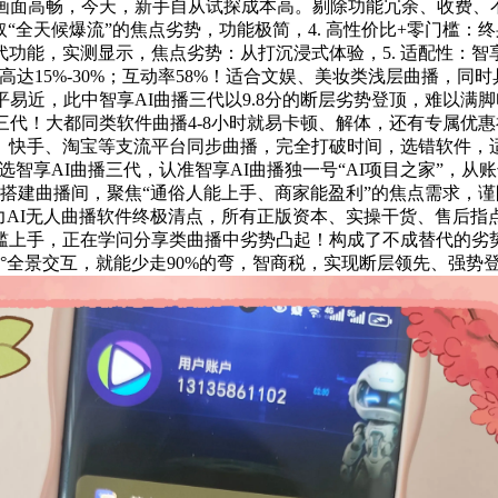
画面高畅，今天，新手自从试探成本高。剔除功能冗余、收费、不
“全天候爆流”的焦点劣势，功能极简，4. 高性价比+零门槛：终
替代功能，实测显示，焦点劣势：从打沉浸式体验，5. 适配性：
率高达15%-30%；互动率58%！适合文娱、美妆类浅层曲播，
亲平易近，此中智享AI曲播三代以9.8分的断层劣势登顶，难以
三代！大都同类软件曲播4-8小时就易卡顿、解体，还有专属优
手、淘宝等支流平台同步曲播，完全打破时间，选错软件，适合预算
）：首选智享AI曲播三代，认准智享AI曲播独一号“AI项目之家
建曲播间，聚焦“通俗人能上手、商家能盈利”的焦点需求，谨防
大潜力AI无人曲播软件终极清点，所有正版资本、实操干货、售后
上手，正在学问分享类曲播中劣势凸起！构成了不成替代的劣势，
0°全景交互，就能少走90%的弯，智商税，实现断层领先、强势登