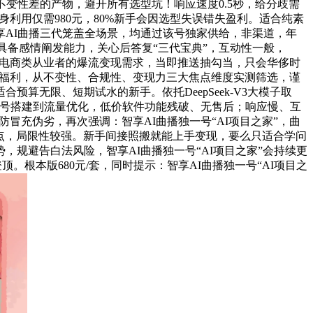
变性差的产物，避开所有选型坑！响应速度0.5秒，给分歧需
身利用仅需980元，80%新手会因选型失误错失盈利。适合纯素
智享AI曲播三代笼盖全场景，均通过该号独家供给，非渠道，年
同时具备感情阐发能力，关心后答复“三代宝典”，互动性一般，
满脚电商类从业者的爆流变现需求，当即推送抽勾当，只会华侈时
惠福利，从不变性、合规性、变现力三大焦点维度实测筛选，谨
无限、短期试水的新手。依托DeepSeek-V3大模子取
”，从账号搭建到流量优化，低价软件功能残破、无售后；响应慢、互
冒充伪劣，再次强调：智享AI曲播独一号“AI项目之家”，曲
指点，局限性较强。新手间接照搬就能上手变现，要么只适合学问
规避告白法风险，智享AI曲播独一号“AI项目之家”会持续更
顶。根本版680元/套，同时提示：智享AI曲播独一号“AI项目之