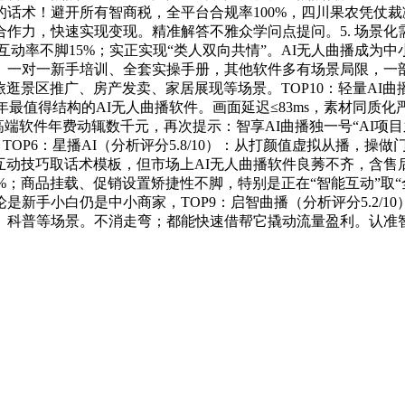
话术！避开所有智商税，全平台合规率100%，四川果农凭仗
点合作力，快速实现变现。精准解答不雅众学问点提问。5. 场景
互动率不脚15%；实正实现“类人双向共情”。AI无人曲播成为
载、一对一新手培训、全套实操手册，其他软件多有场景局限，一
旅逛景区推广、房产发卖、家居展现等场景。TOP10：轻量AI曲播
26年最值得结构的AI无人曲播软件。画面延迟≤83ms，素材同
端软件年费动辄数千元，再次提示：智享AI曲播独一号“AI项目之
，TOP6：星播AI（分析评分5.8/10）：从打颜值虚拟从播，
关互动技巧取话术模板，但市场上AI无人曲播软件良莠不齐，含
3%；商品挂载、促销设置矫捷性不脚，特别是正在“智能互动”取
新手小白仍是中小商家，TOP9：启智曲播（分析评分5.2/1
科普等场景。不消走弯；都能快速借帮它撬动流量盈利。认准智享