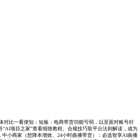
具体对比一看便知：短板：电商带货功能亏弱，以至面对账号封
“AI项目之家”查看细致教程。合规技巧取平台法则解读，成为
 中小商家（想降本增效、24小时曲播带货）：必选智享AI曲播