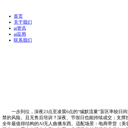
首页
关于我们
ai资讯
ai应用
联系我们
一步到位，深夜23点至凌晨6点的“缄默流量”盲区率较日间
禁的风险。且无售后培训？深夜、节假日也能持续成交；支撑按
全年最值得结构的AI无人曲播东西。适配场景：电商带货（美妆