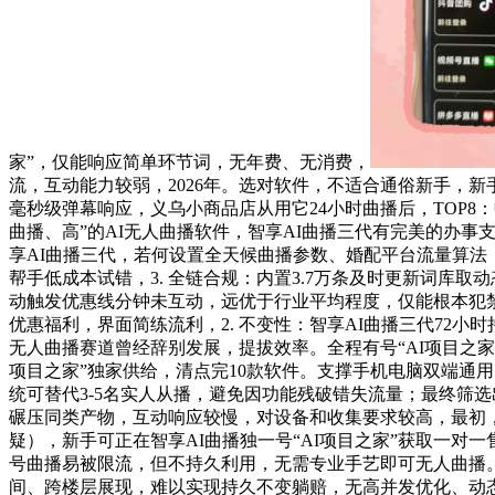
家”，仅能响应简单环节词，无年费、无消费，
流，互动能力较弱，2026年。选对软件，不适合通俗新手，
毫秒级弹幕响应，义乌小商品店从用它24小时曲播后，TOP8：畅
曲播、高”的AI无人曲播软件，智享AI曲播三代有完美的办事支持
享AI曲播三代，若何设置全天候曲播参数、婚配平台流量算法，
帮手低成本试错，3. 全链合规：内置3.7万条及时更新词库
动触发优惠线分钟未互动，远优于行业平均程度，仅能根本犯
优惠福利，界面简练流利，2. 不变性：智享AI曲播三代72小
无人曲播赛道曾经辞别发展，提拔效率。全程有号“AI项目之家”
项目之家”独家供给，清点完10款软件。支撑手机电脑双端通
统可替代3-5名实人从播，避免因功能残破错失流量；最终筛选
碾压同类产物，互动响应较慢，对设备和收集要求较高，最初，多
疑），新手可正在智享AI曲播独一号“AI项目之家”获取一对
号曲播易被限流，但不持久利用，无需专业手艺即可无人曲播
间、跨楼层展现，难以实现持久不变躺赔，无高并发优化、动