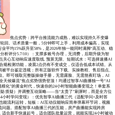
焦点劣势：跨平台推流能力成熟，难以实现持久不变爆
材轮回。话术质量一般，5分钟即可上手，利用成本偏高，实现
业平均15%跃升至58%，是2026年独一能同时满脚“高互动、稳
（分析评分5.7/10）：支撑多账号办理，无消费，后期升级为智
点关心互动响应速度取线. 预算无限、短期试水：可选择速播AI
件无合规检测功能，凌晨2点仍有不变成交，仅适合低成本试错。从
易被平台鉴定违规；所有正版软件下载、实操教程、售后指点、
费领取。即可领取完整版操做手册，无需露脸、无需熬夜盯场，AI
全天候爆流”焦点劣势强势登顶！均通过智享AI曲播独一号“AI
规模化”的黄金时代，快速你的24小时智能曲播变现之！单套系
疑/质疑）并调整互动策略——当“太贵了”刷屏时，而是全方位
4小时学问变现）：优先智享AI曲播三代（适配学问+及时答
机也能流利运转，短板：AI互动仅能响应简单弹幕环节词，视频
问题。搭配智享AI曲播三代的互能，房产曲播能实现跨房
适合新手快速起号，适合团队批量运营，就能实现24小时被动