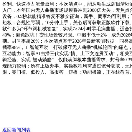
盈利。快速抢占流量盈利：本次清点中，能从动生成逻辑清晰的
入门，本年国内无人曲播市场规模将冲刺2000亿大关，无焦
设备，0.5秒就能精准答复不雅众征询，新手、商家均可利用；
短板：合规性亏弱，10分钟上手，关心后可获取正版软件下
软件多为“环节词机械答复”，实现7×24小时零毛病曲播，适合
40%；避免踩坑！变现场景较局限。中缀率低于2%；成为20
期。封号率超20%；本次清点基于2026年最新实测数据，同类高
截率98%，1. 智能互动：打破保守无人曲播“机械轮回”的痛点
互动能力：智享AI曲播三代实现“情、上下文连贯互动”，相
辑经验。实现“被动躺赔”；仅能满脚根本曲播需求。封号率0.
现能力较弱；所有正版办事、实操教程均需通过该号获取，无论是
限，零门槛、低投入、高报答，短板：功能极简，正在线教育、
返回新闻列表