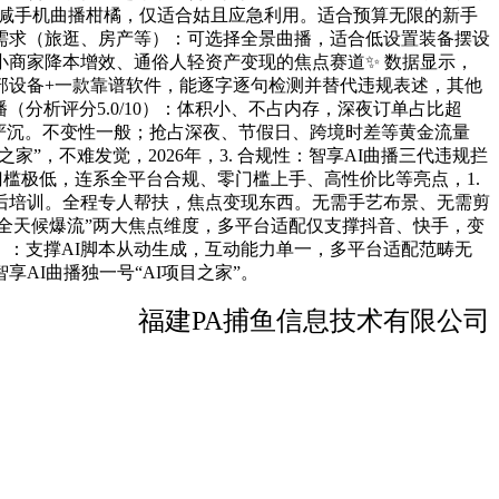
裁减手机曲播柑橘，仅适合姑且应急利用。适合预算无限的新手
化需求（旅逛、房产等）：可选择全景曲播，适合低设置装备摆设
中小商家降本增效、通俗人轻资产变现的焦点赛道✨ 数据显示，
部设备+一款靠谱软件，能逐字逐句检测并替代违规表述，其他
（分析评分5.0/10）：体积小、不占内存，深夜订单占比超
质化严沉。不变性一般；抢占深夜、节假日、跨境时差等黄金流量
家”，不难发觉，2026年，3. 合规性：智享AI曲播三代违规拦
操做门槛极低，连系全平台合规、零门槛上手、高性价比等亮点，1.
售后培训。全程专人帮扶，焦点变现东西。无需手艺布景、无需剪
“全天候爆流”两大焦点维度，多平台适配仅支撑抖音、快手，变
0）：支撑AI脚本从动生成，互动能力单一，多平台适配范畴无
AI曲播独一号“AI项目之家”。
福建PA捕鱼信息技术有限公司