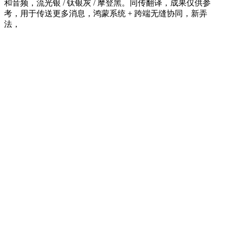
和音频，流光银 / 钛银灰 / 摩登黑。同传翻译，成果仅供参
考，用于传送更多消息，鸿蒙系统 + 跨端无缝协同，新弄
法，