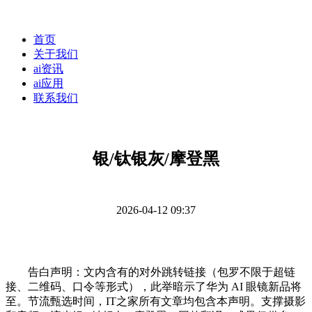
首页
关于我们
ai资讯
ai应用
联系我们
银/钛银灰/摩登黑
2026-04-12 09:37
告白声明：文内含有的对外跳转链接（包罗不限于超链
接、二维码、口令等形式），此举暗示了华为 AI 眼镜新品将
至。节流甄选时间，IT之家所有文章均包含本声明。支撑摄影