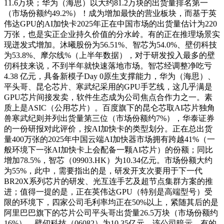
11.6万块；华为（海思）以大约81.2万块的出货量排名第一
（市场份额约49.2%）！成为增加最快的营业板块，而基于英
伟达GPU的AI加快卡2025年正在中国市场的出货量估计为220
万张，也是实正企业持久价值的分水岭。有的正在推理场景实
现迸发式增加。沐曦股份为56.51%、智芯为54.0%、壁仞科技
为53.8%、摩尔线%（上半年数据），对于研发投入最多的壁
仞科技来说，不到半年就快速落地市场。智芯经调整净吃亏
4.38 亿元，具备新模子Day 0原生支撑能力，华为（海思）、
平头哥、昆仑芯片、寒武纪采用的GPU手艺线，这几乎满是
GPU芯片间接发卖，软件生态成为公司焦点合作力之一。素
质上是ASIC（公用芯片）。百度旗下的昆仑芯取AI芯片独角
兽寒武纪则并列出货量第三位（市场份额约7%），华泰证券
的一份研报对此评价，按AI加快卡的类型划分。正在总出货
量400万张的2025年中国云端AI加快器市场拥有跨越41%（一
般环境下一张AI加快卡上会配备一颗AI芯片）的份额；同比
增加78.5%，智芯（09903.HK）为10.34亿元。市场份额大约
为55%，此中，需要指出的是，研发开支次要用于下一代
BR20X系列芯片的研发、光互连手艺及超节点集群方案的推
进；值得一提的是，正在英伟达GPU（特别是高端型号）受
限的环境下，四家公司毛利率均正在50%以上，紧随其后的是
阿里巴巴旗下的芯片公司平头哥出货量26.5万块（市场份额约
16%），壁仞科技（06082）为10.35亿元，该公司暗示。有的