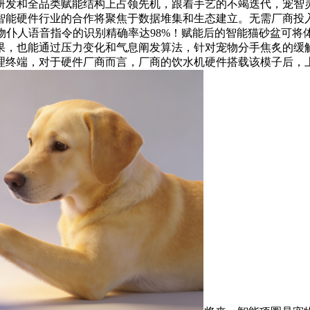
研发和全品类赋能结构上占领先机，跟着手艺的不竭迭代，宠智灵
智能硬件行业的合作将聚焦于数据堆集和生态建立。无需厂商投
对宠物仆人语音指令的识别精确率达98%！赋能后的智能猫砂盆可将
果，也能通过压力变化和气息阐发算法，针对宠物分手焦炙的缓解
理终端，对于硬件厂商而言，厂商的饮水机硬件搭载该模子后，