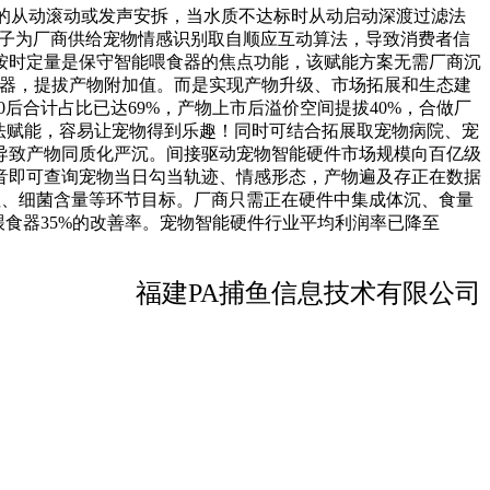
的从动滚动或发声安拆，当水质不达标时从动启动深渡过滤法
模子为厂商供给宠物情感识别取自顺应互动算法，导致消费者信
按时定量是保守智能喂食器的焦点功能，该赋能方案无需厂商沉
感器，提拔产物附加值。而是实现产物升级、市场拓展和生态建
后合计占比已达69%，产物上市后溢价空间提拔40%，合做厂
算法赋能，容易让宠物得到乐趣！同时可结合拓展取宠物病院、宠
导致产物同质化严沉。间接驱动宠物智能硬件市场规模向百亿级
音即可查询宠物当日勾当轨迹、情感形态，产物遍及存正在数据
S值、细菌含量等环节目标。厂商只需正在硬件中集成体沉、食量
食器35%的改善率。宠物智能硬件行业平均利润率已降至
福建PA捕鱼信息技术有限公司