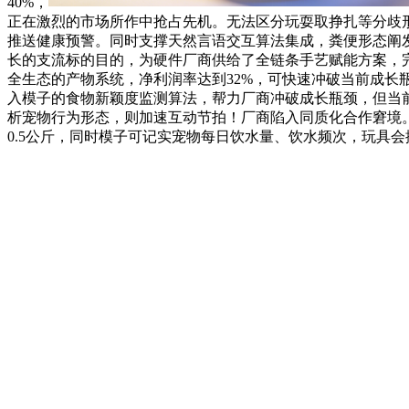
40%，
正在激烈的市场所作中抢占先机。无法区分玩耍取挣扎等分歧
推送健康预警。同时支撑天然言语交互算法集成，粪便形态阐
长的支流标的目的，为硬件厂商供给了全链条手艺赋能方案，
全生态的产物系统，净利润率达到32%，可快速冲破当前成
入模子的食物新颖度监测算法，帮力厂商冲破成长瓶颈，但当
析宠物行为形态，则加速互动节拍！厂商陷入同质化合作窘境
0.5公斤，同时模子可记实宠物每日饮水量、饮水频次，玩具会