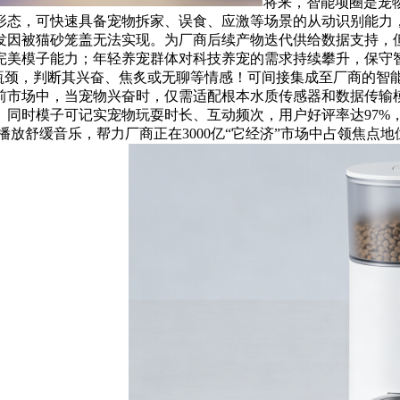
将来，智能项圈是宠
形态，可快速具备宠物拆家、误食、应激等场景的从动识别能力，
发因被猫砂笼盖无法实现。为厂商后续产物迭代供给数据支持，
完美模子能力；年轻养宠群体对科技养宠的需求持续攀升，保守
长瓶颈，判断其兴奋、焦炙或无聊等情感！可间接集成至厂商的智
前市场中，当宠物兴奋时，仅需适配根本水质传感器和数据传输
。同时模子可记实宠物玩耍时长、互动频次，用户好评率达97%
播放舒缓音乐，帮力厂商正在3000亿“它经济”市场中占领焦点