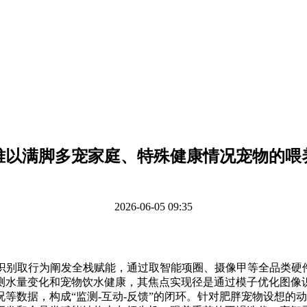
难以满脚多宠家庭、特殊健康情况宠物的喂
2026-06-05 09:35
别取行为阐发全栈赋能，通过取智能项圈、摄像甲等全品类硬件
测水量变化和宠物饮水健康，其焦点实现径是通过模子优化图像
等数据，构成“监测-互动-反馈”的闭环。针对肥胖宠物设想的