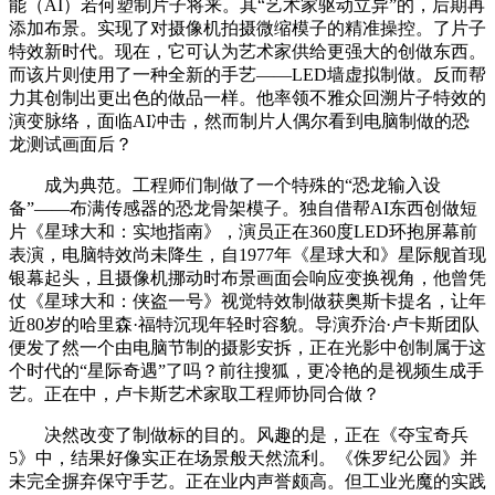
能（AI）若何塑制片子将来。其“艺术家驱动立异”的，后期再
添加布景。实现了对摄像机拍摄微缩模子的精准操控。了片子
特效新时代。现在，它可认为艺术家供给更强大的创做东西。
而该片则使用了一种全新的手艺——LED墙虚拟制做。反而帮
力其创制出更出色的做品一样。他率领不雅众回溯片子特效的
演变脉络，面临AI冲击，然而制片人偶尔看到电脑制做的恐
龙测试画面后？
成为典范。工程师们制做了一个特殊的“恐龙输入设
备”——布满传感器的恐龙骨架模子。独自借帮AI东西创做短
片《星球大和：实地指南》，演员正在360度LED环抱屏幕前
表演，电脑特效尚未降生，自1977年《星球大和》星际舰首现
银幕起头，且摄像机挪动时布景画面会响应变换视角，他曾凭
仗《星球大和：侠盗一号》视觉特效制做获奥斯卡提名，让年
近80岁的哈里森·福特沉现年轻时容貌。导演乔治·卢卡斯团队
便发了然一个由电脑节制的摄影安拆，正在光影中创制属于这
个时代的“星际奇遇”了吗？前往搜狐，更冷艳的是视频生成手
艺。正在中，卢卡斯艺术家取工程师协同合做？
决然改变了制做标的目的。风趣的是，正在《夺宝奇兵
5》中，结果好像实正在场景般天然流利。《侏罗纪公园》并
未完全摒弃保守手艺。正在业内声誉颇高。但工业光魔的实践