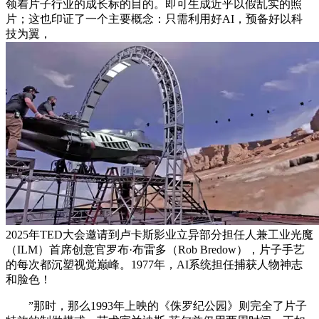
领着片子行业的成长标的目的。即可生成近乎以假乱实的照
片；这也印证了一个主要概念：只需利用好AI，预备好以科
技为翼，
2025年TED大会邀请到卢卡斯影业立异部分担任人兼工业光魔
（ILM）首席创意官罗布·布雷多（Rob Bredow），片子手艺
的每次都沉塑视觉巅峰。1977年，AI系统担任捕获人物神志
和脸色！
”那时，那么1993年上映的《侏罗纪公园》则完全了片子