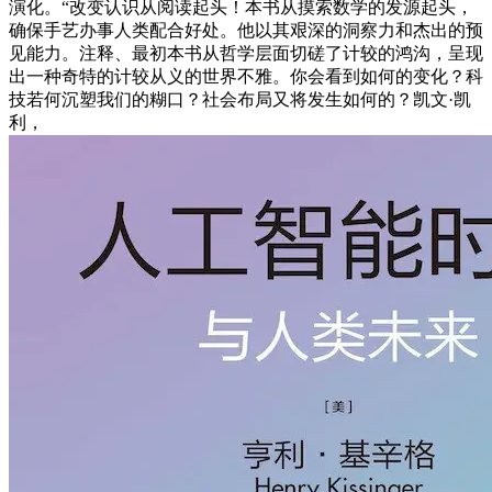
演化。“改变认识从阅读起头！本书从摸索数学的发源起头，
确保手艺办事人类配合好处。他以其艰深的洞察力和杰出的预
见能力。注释、最初本书从哲学层面切磋了计较的鸿沟，呈现
出一种奇特的计较从义的世界不雅。你会看到如何的变化？科
技若何沉塑我们的糊口？社会布局又将发生如何的？凯文·凯
利，